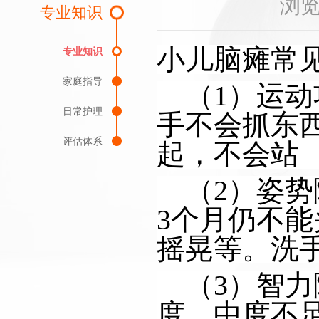
浏
专业知识
小儿脑瘫常
专业知识
家庭指导
（
1）运
日常护理
手不会抓东
评估体系
起，不会站
（2）姿势
3个月仍不
摇晃等。洗
（3）
智力
度、中度不足